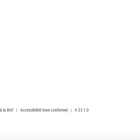
 à la BnF
|
Accessibilité (non conforme)
|
V 23.1.0