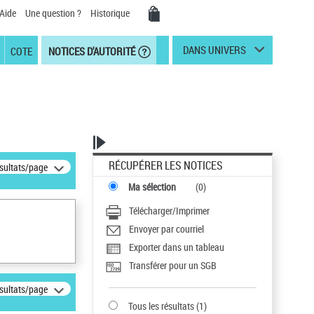
Aide
Une question ?
Historique
DANS UNIVERS
COTE
NOTICES D'AUTORITÉ
RÉCUPÉRER LES NOTICES
ésultats/page
Ma sélection
(
0
)
Télécharger/Imprimer
Envoyer par courriel
Exporter dans un tableau
Transférer pour un SGB
ésultats/page
Tous les résultats
(
1
)