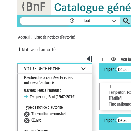
Panneau de gestion des cookies
Tout
Accueil
Liste de notices d’autorité
1
Notices d'autorité
Voir la
VOTRE RECHERCHE
Tri par :
Défaut
Recherche avancée dans les
notices d’autorité
1
Œuvres liées à l'auteur :
Temperton, R
Temperton, Rod (1947-2016)
[Thriller]
Titre uniform
Type de notice d'autorité
Titre uniforme musical
Tri par :
Œuvre
Défaut
Auteur d’œuvre