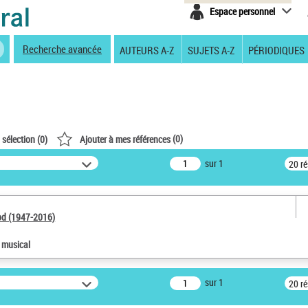
Espace personnel
Recherche avancée
AUTEURS A-Z
SUJETS A-Z
PÉRIODIQUES
(
0
)
 sélection (
0
)
Ajouter à mes références
sur 1
20 r
od (1947-2016)
e musical
sur 1
20 r