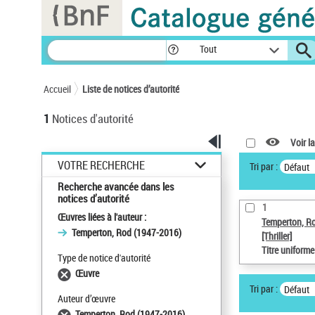
Panneau de gestion des cookies
Tout
Accueil
Liste de notices d’autorité
1
Notices d'autorité
Voir la
VOTRE RECHERCHE
Tri par :
Défaut
Recherche avancée dans les
notices d’autorité
1
Œuvres liées à l'auteur :
Temperton, R
Temperton, Rod (1947-2016)
[Thriller]
Titre uniform
Type de notice d'autorité
Œuvre
Tri par :
Défaut
Auteur d’œuvre
Temperton, Rod (1947-2016)