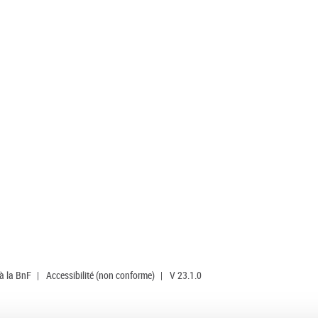
 à la BnF
|
Accessibilité (non conforme)
|
V 23.1.0