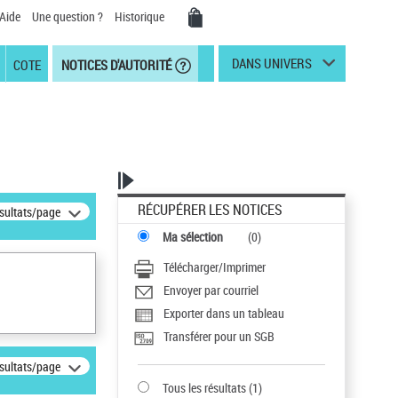
Aide
Une question ?
Historique
DANS UNIVERS
COTE
NOTICES D'AUTORITÉ
RÉCUPÉRER LES NOTICES
ésultats/page
Ma sélection
(
0
)
Télécharger/Imprimer
Envoyer par courriel
Exporter dans un tableau
Transférer pour un SGB
ésultats/page
Tous les résultats
(
1
)