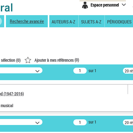
Espace personnel
Recherche avancée
AUTEURS A-Z
SUJETS A-Z
PÉRIODIQUES
(
0
)
 sélection (
0
)
Ajouter à mes références
sur 1
20 r
od (1947-2016)
e musical
sur 1
20 r