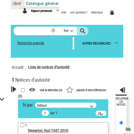
Panneau de gestion des cookies
Espace personnel
Aide
Une question ?
Historique
Tout
Recherche avancée
AUTRES RECHERCHES
Accueil
Liste de notices d’autorité
1
Notices d'autorité
Voir la sélection (
0
)
Ajouter à mes références
(
0
)
VOTRE RECHERCHE
RÉCUPÉRER
LES
Tri par :
Défaut
NOTICES
Recherche avancée dans les
sur 1
notices d’autorité
20
résultats/page
Œuvres liées à l'auteur :
1
Temperton, Rod (1947-2016)
Ma
Temperton, Rod (1947-2016)