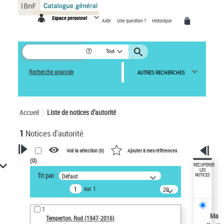
Panneau de gestion des cookies
Espace personnel
Aide
Une question ?
Historique
Tout
Recherche avancée
AUTRES RECHERCHES
Accueil
Liste de notices d’autorité
1
Notices d'autorité
Voir la sélection (
0
)
Ajouter à mes références
(
0
)
VOTRE RECHERCHE
RÉCUPÉRER
LES
Tri par :
Défaut
NOTICES
Recherche avancée dans les
sur 1
notices d’autorité
20
résultats/page
Œuvres liées à l'auteur :
1
Temperton, Rod (1947-2016)
Ma
Temperton, Rod (1947-2016)