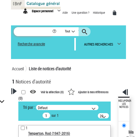
Panneau de gestion des cookies
Espace personnel
Aide
Une question ?
Historique
Tout
Recherche avancée
AUTRES RECHERCHES
Accueil
Liste de notices d’autorité
1
Notices d'autorité
Voir la sélection (
0
)
Ajouter à mes références
(
0
)
VOTRE RECHERCHE
RÉCUPÉRER
LES
Tri par :
Défaut
NOTICES
Recherche avancée dans les
sur 1
notices d’autorité
20
résultats/page
Œuvres liées à l'auteur :
1
Temperton, Rod (1947-2016)
Ma
Temperton, Rod (1947-2016)