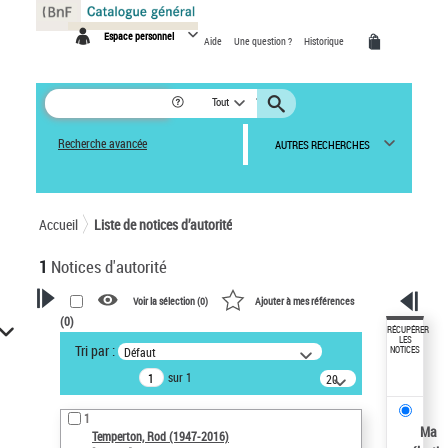
Panneau de gestion des cookies
Espace personnel
Aide
Une question ?
Historique
Tout
Recherche avancée
AUTRES RECHERCHES
Accueil
Liste de notices d’autorité
1
Notices d'autorité
Voir la sélection (
0
)
Ajouter à mes références
(
0
)
VOTRE RECHERCHE
RÉCUPÉRER
LES
Tri par :
Défaut
NOTICES
Recherche avancée dans les
sur 1
notices d’autorité
20
résultats/page
Œuvres liées à l'auteur :
1
Temperton, Rod (1947-2016)
Ma
Temperton, Rod (1947-2016)