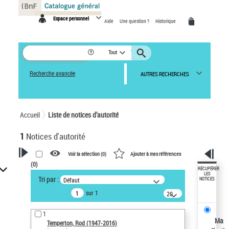
Panneau de gestion des cookies
Espace personnel
Aide
Une question ?
Historique
Tout
Recherche avancée
AUTRES RECHERCHES
Accueil
Liste de notices d’autorité
1
Notices d'autorité
Voir la sélection (
0
)
Ajouter à mes références
(
0
)
VOTRE RECHERCHE
RÉCUPÉRER
LES
Tri par :
Défaut
NOTICES
Recherche avancée dans les
sur 1
notices d’autorité
20
résultats/page
Œuvres liées à l'auteur :
1
Temperton, Rod (1947-2016)
Ma
Temperton, Rod (1947-2016)