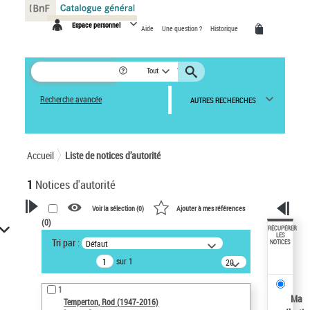
Panneau de gestion des cookies
Espace personnel
Aide
Une question ?
Historique
Tout
Recherche avancée
AUTRES RECHERCHES
Accueil
Liste de notices d’autorité
1
Notices d'autorité
Voir la sélection (
0
)
Ajouter à mes références
(
0
)
VOTRE RECHERCHE
RÉCUPÉRER
LES
Tri par :
Défaut
NOTICES
Recherche avancée dans les
sur 1
notices d’autorité
20
résultats/page
Œuvres liées à l'auteur :
1
Temperton, Rod (1947-2016)
Ma
Temperton, Rod (1947-2016)