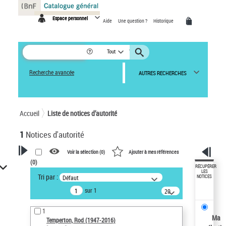
Panneau de gestion des cookies
Espace personnel
Aide
Une question ?
Historique
Tout
Recherche avancée
AUTRES RECHERCHES
Accueil
Liste de notices d’autorité
1
Notices d'autorité
Voir la sélection (
0
)
Ajouter à mes références
(
0
)
VOTRE RECHERCHE
RÉCUPÉRER
LES
Tri par :
Défaut
NOTICES
Recherche avancée dans les
sur 1
notices d’autorité
20
résultats/page
Œuvres liées à l'auteur :
1
Temperton, Rod (1947-2016)
Ma
Temperton, Rod (1947-2016)