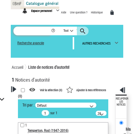
Panneau de gestion des cookies
Espace personnel
Aide
Une question ?
Historique
Tout
Recherche avancée
AUTRES RECHERCHES
Accueil
Liste de notices d’autorité
1
Notices d'autorité
Voir la sélection (
0
)
Ajouter à mes références
(
0
)
VOTRE RECHERCHE
RÉCUPÉRER
LES
Tri par :
Défaut
NOTICES
Recherche avancée dans les
sur 1
notices d’autorité
20
résultats/page
Œuvres liées à l'auteur :
1
Temperton, Rod (1947-2016)
Ma
Temperton, Rod (1947-2016)