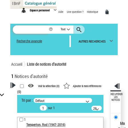
Panneau de gestion des cookies
Espace personnel
Aide
Une question ?
Historique
Tout
Recherche avancée
AUTRES RECHERCHES
Accueil
Liste de notices d’autorité
1
Notices d'autorité
Voir la sélection (
0
)
Ajouter à mes références
(
0
)
VOTRE RECHERCHE
RÉCUPÉRER
LES
Tri par :
Défaut
NOTICES
Recherche avancée dans les
sur 1
notices d’autorité
20
résultats/page
Œuvres liées à l'auteur :
1
Temperton, Rod (1947-2016)
Ma
Temperton, Rod (1947-2016)