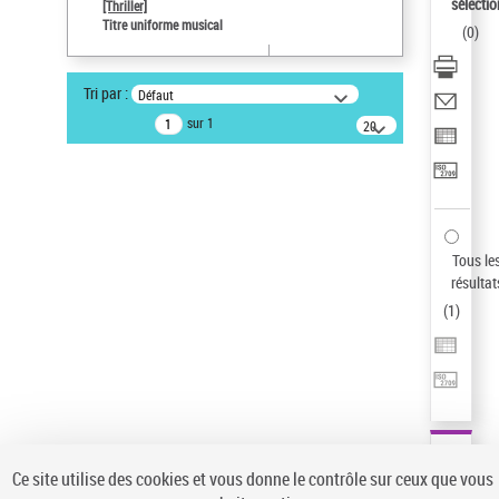
sélectio
[Thriller]
Pays
Titre uniforme musical
(
0
)
ne s'applique pas
Sauvegarder votre recherche
Tri par :
Défaut
AFFINER
sur 1
20
résultats/page
Type de notice d'autorité
Œuvre
(1)
Titre uniforme musical
(1)
Statut de la notice d’autorité
Tous le
résultat
Pays
(
1
)
Auteur d’œuvre
Ce site utilise des cookies et vous donne le contrôle sur ceux que vous