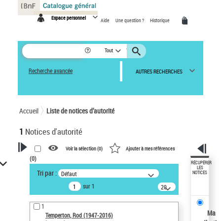
Panneau de gestion des cookies
Espace personnel
Aide
Une question ?
Historique
Tout
Recherche avancée
AUTRES RECHERCHES
Accueil
Liste de notices d’autorité
1
Notices d'autorité
Voir la sélection (
0
)
Ajouter à mes références
(
0
)
VOTRE RECHERCHE
RÉCUPÉRER
LES
Tri par :
Défaut
NOTICES
Recherche avancée dans les
sur 1
notices d’autorité
20
résultats/page
Œuvres liées à l'auteur :
1
Temperton, Rod (1947-2016)
Ma
Temperton, Rod (1947-2016)