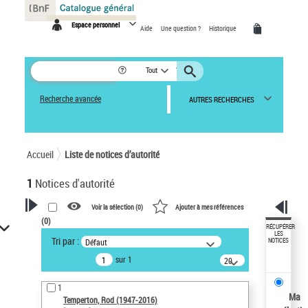
Panneau de gestion des cookies
Espace personnel
Aide
Une question ?
Historique
Tout
Recherche avancée
AUTRES RECHERCHES
Accueil
Liste de notices d’autorité
1
Notices d'autorité
Voir la sélection (
0
)
Ajouter à mes références
(
0
)
VOTRE RECHERCHE
RÉCUPÉRER
LES
Tri par :
Défaut
NOTICES
Recherche avancée dans les
sur 1
notices d’autorité
20
résultats/page
Œuvres liées à l'auteur :
1
Temperton, Rod (1947-2016)
Ma
Temperton, Rod (1947-2016)