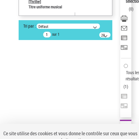
sélectio
[Thriller]
Auteur d’œuvre
Titre uniforme musical
(
0
)
Temperton, Rod (1947-2016)
Sauvegarder votre recherche
Tri par :
Défaut
AFFINER
sur 1
20
résultats/page
Type de notice d'autorité
Œuvre
(1)
Titre uniforme musical
(1)
Statut de la notice d’autorité
Tous le
résultat
Pays
(
1
)
Auteur d’œuvre
Ce site utilise des cookies et vous donne le contrôle sur ceux que vous