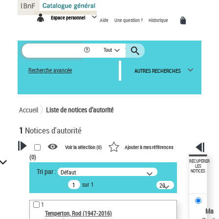
Panneau de gestion des cookies
Espace personnel
Aide
Une question ?
Historique
Tout
Recherche avancée
AUTRES RECHERCHES
Accueil
Liste de notices d’autorité
1
Notices d'autorité
Voir la sélection (
0
)
Ajouter à mes références
(
0
)
VOTRE RECHERCHE
RÉCUPÉRER
LES
Tri par :
Défaut
NOTICES
Recherche avancée dans les
sur 1
notices d’autorité
20
résultats/page
Œuvres liées à l'auteur :
1
Temperton, Rod (1947-2016)
Ma
Temperton, Rod (1947-2016)