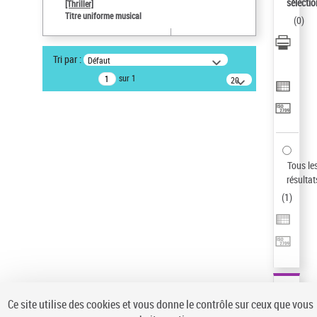
sélectio
[Thriller]
Auteur d’œuvre
Titre uniforme musical
(
0
)
Temperton, Rod (1947-2016)
Sauvegarder votre recherche
Tri par :
Défaut
AFFINER
sur 1
20
résultats/page
Type de notice d'autorité
Œuvre
(1)
Titre uniforme musical
(1)
Statut de la notice d’autorité
Tous le
résultat
Pays
(
1
)
Auteur d’œuvre
Ce site utilise des cookies et vous donne le contrôle sur ceux que vous