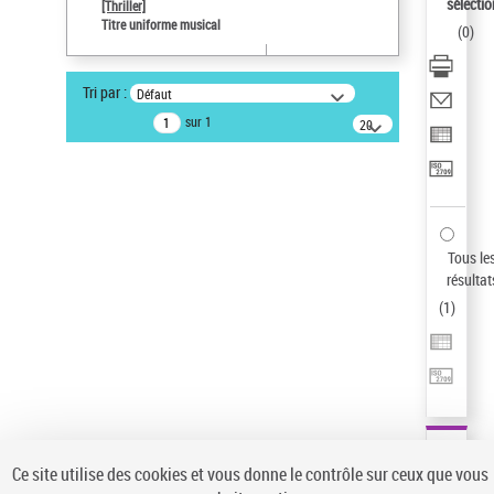
sélectio
[Thriller]
Pays
Titre uniforme musical
(
0
)
ne s'applique pas
Type de notice d'autorité
Tri par :
Défaut
Titre uniforme musical
sur 1
20
résultats/page
Auteur d’œuvre
Temperton, Rod (1947-2016)
Sauvegarder votre recherche
AFFINER
Tous le
Type de notice d'autorité
résultat
(
1
)
Œuvre
(1)
Titre uniforme musical
(1)
Statut de la notice d’autorité
Pays
Auteur d’œuvre
Ce site utilise des cookies et vous donne le contrôle sur ceux que vous