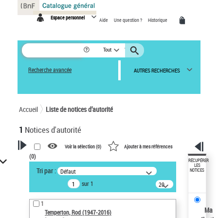
Panneau de gestion des cookies
Espace personnel
Aide
Une question ?
Historique
Tout
Recherche avancée
AUTRES RECHERCHES
Accueil
Liste de notices d’autorité
1
Notices d'autorité
Voir la sélection (
0
)
Ajouter à mes références
(
0
)
VOTRE RECHERCHE
RÉCUPÉRER
LES
Tri par :
Défaut
NOTICES
Recherche avancée dans les
sur 1
notices d’autorité
20
résultats/page
Œuvres liées à l'auteur :
1
Temperton, Rod (1947-2016)
Ma
Temperton, Rod (1947-2016)