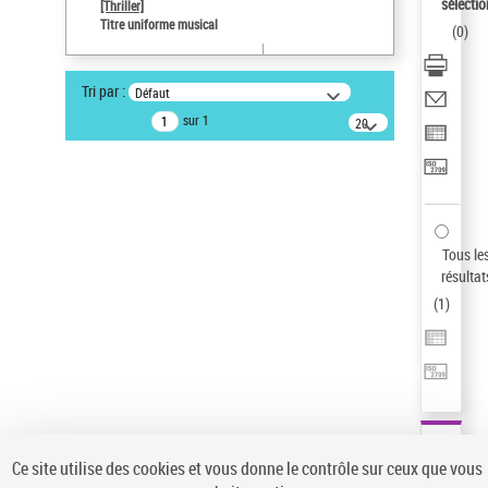
sélectio
[Thriller]
Auteur d’œuvre
Titre uniforme musical
(
0
)
Temperton, Rod (1947-2016)
Type de notice d'autorité
Tri par :
Défaut
Titre uniforme musical
sur 1
20
Œuvre
résultats/page
Statut de la notice d’autorité
Notice élémentaire
Sauvegarder votre recherche
Tous le
AFFINER
résultat
Type de notice d'autorité
(
1
)
Œuvre
(1)
Titre uniforme musical
(1)
Statut de la notice d’autorité
Pays
Auteur d’œuvre
Ce site utilise des cookies et vous donne le contrôle sur ceux que vous