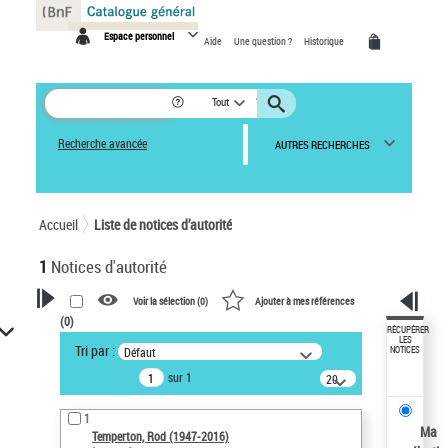
Panneau de gestion des cookies
Espace personnel
Aide
Une question ?
Historique
Tout
Recherche avancée
AUTRES RECHERCHES
Accueil
Liste de notices d’autorité
1
Notices d'autorité
Voir la sélection (
0
)
Ajouter à mes références
(
0
)
VOTRE RECHERCHE
RÉCUPÉRER
LES
Tri par :
Défaut
NOTICES
Recherche avancée dans les
sur 1
notices d’autorité
20
résultats/page
Œuvres liées à l'auteur :
1
Temperton, Rod (1947-2016)
Ma
Temperton, Rod (1947-2016)