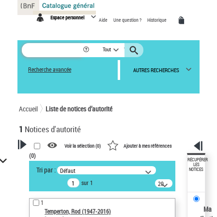
Panneau de gestion des cookies
Espace personnel
Aide
Une question ?
Historique
Tout
Recherche avancée
AUTRES RECHERCHES
Accueil
Liste de notices d’autorité
1
Notices d'autorité
Voir la sélection (
0
)
Ajouter à mes références
(
0
)
VOTRE RECHERCHE
RÉCUPÉRER
LES
Tri par :
Défaut
NOTICES
Recherche avancée dans les
sur 1
notices d’autorité
20
résultats/page
Œuvres liées à l'auteur :
1
Temperton, Rod (1947-2016)
Ma
Temperton, Rod (1947-2016)