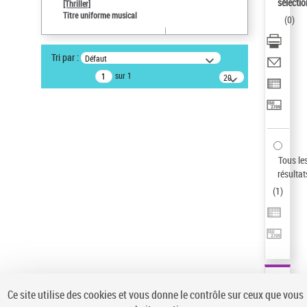
sélectio
[Thriller]
Pays
Titre uniforme musical
(
0
)
ne s'applique pas
Sauvegarder votre recherche
Tri par :
Défaut
AFFINER
sur 1
20
résultats/page
Type de notice d'autorité
Œuvre
(1)
Titre uniforme musical
(1)
Statut de la notice d’autorité
Tous le
résultat
Pays
(
1
)
Auteur d’œuvre
Ce site utilise des cookies et vous donne le contrôle sur ceux que vous