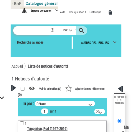
Panneau de gestion des cookies
Espace personnel
Aide
Une question ?
Historique
Tout
Recherche avancée
AUTRES RECHERCHES
Accueil
Liste de notices d’autorité
1
Notices d'autorité
Voir la sélection (
0
)
Ajouter à mes références
(
0
)
VOTRE RECHERCHE
RÉCUPÉRER
LES
Tri par :
Défaut
NOTICES
Recherche avancée dans les
sur 1
notices d’autorité
20
résultats/page
Œuvres liées à l'auteur :
1
Temperton, Rod (1947-2016)
Ma
Temperton, Rod (1947-2016)