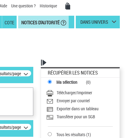
Aide
Une question ?
Historique
DANS UNIVERS
COTE
NOTICES D'AUTORITÉ
RÉCUPÉRER LES NOTICES
ésultats/page
Ma sélection
(
0
)
Télécharger/Imprimer
Envoyer par courriel
Exporter dans un tableau
Transférer pour un SGB
ésultats/page
Tous les résultats
(
1
)