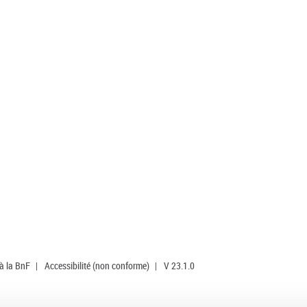
 à la BnF
|
Accessibilité (non conforme)
|
V 23.1.0