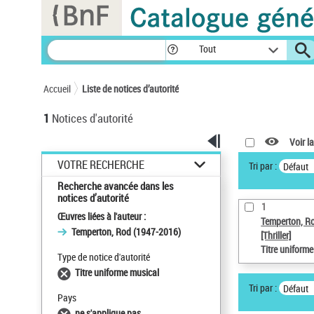
Panneau de gestion des cookies
Tout
Accueil
Liste de notices d’autorité
1
Notices d'autorité
Voir la
VOTRE RECHERCHE
Tri par :
Défaut
Recherche avancée dans les
notices d’autorité
1
Œuvres liées à l'auteur :
Temperton, R
Temperton, Rod (1947-2016)
[Thriller]
Titre uniform
Type de notice d'autorité
Titre uniforme musical
Tri par :
Défaut
Pays
ne s'applique pas