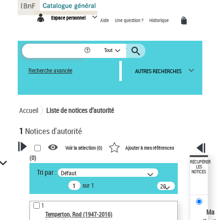
Panneau de gestion des cookies
Espace personnel
Aide
Une question ?
Historique
Tout
Recherche avancée
AUTRES RECHERCHES
Accueil
Liste de notices d’autorité
1
Notices d'autorité
Voir la sélection (
0
)
Ajouter à mes références
(
0
)
VOTRE RECHERCHE
RÉCUPÉRER
LES
Tri par :
Défaut
NOTICES
Recherche avancée dans les
sur 1
notices d’autorité
20
résultats/page
Œuvres liées à l'auteur :
1
Temperton, Rod (1947-2016)
Ma
Temperton, Rod (1947-2016)