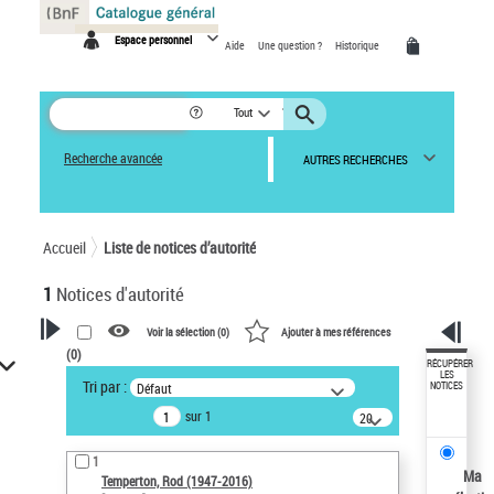
Panneau de gestion des cookies
Espace personnel
Aide
Une question ?
Historique
Tout
Recherche avancée
AUTRES RECHERCHES
Accueil
Liste de notices d’autorité
1
Notices d'autorité
Voir la sélection (
0
)
Ajouter à mes références
(
0
)
VOTRE RECHERCHE
RÉCUPÉRER
LES
Tri par :
Défaut
NOTICES
Recherche avancée dans les
sur 1
notices d’autorité
20
résultats/page
Œuvres liées à l'auteur :
1
Temperton, Rod (1947-2016)
Ma
Temperton, Rod (1947-2016)