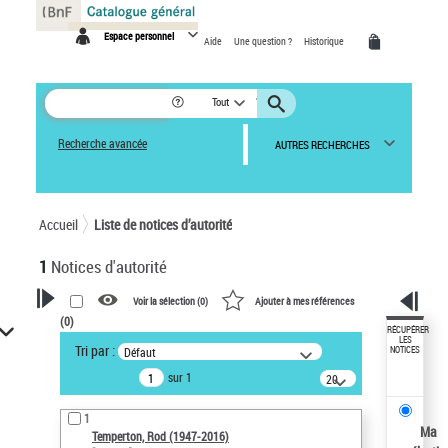
Panneau de gestion des cookies
Espace personnel
Aide
Une question ?
Historique
Tout
Recherche avancée
AUTRES RECHERCHES
Accueil
Liste de notices d’autorité
1
Notices d'autorité
Voir la sélection (
0
)
Ajouter à mes références
(
0
)
VOTRE RECHERCHE
RÉCUPÉRER
LES
Tri par :
Défaut
NOTICES
Recherche avancée dans les
sur 1
notices d’autorité
20
résultats/page
Œuvres liées à l'auteur :
1
Temperton, Rod (1947-2016)
Ma
Temperton, Rod (1947-2016)