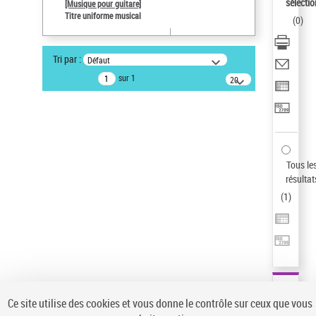
sélectio
[Musique pour guitare]
Auteur d’œuvre
Titre uniforme musical
(
0
)
Paco de Lucía (1947-2014)
Pays
Tri par :
Défaut
ne s'applique pas
sur 1
20
résultats/page
Statut de la notice d’autorité
Notice élémentaire
Sauvegarder votre recherche
AFFINER
Tous le
Type de notice d'autorité
résultat
(
1
)
Œuvre
(1)
Titre uniforme musical
(1)
Statut de la notice d’autorité
Pays
Auteur d’œuvre
Ce site utilise des cookies et vous donne le contrôle sur ceux que vous