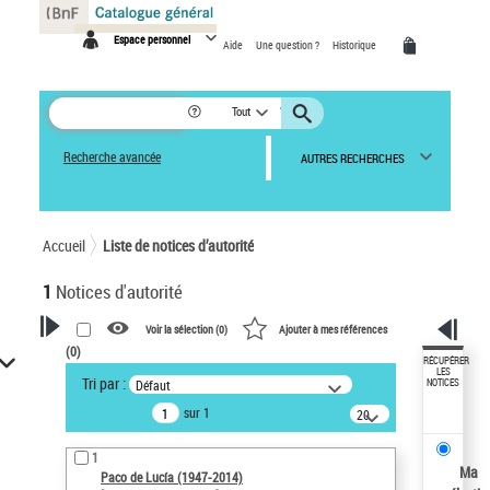
Panneau de gestion des cookies
Espace personnel
Aide
Une question ?
Historique
Tout
Recherche avancée
AUTRES RECHERCHES
Accueil
Liste de notices d’autorité
1
Notices d'autorité
Voir la sélection (
0
)
Ajouter à mes références
(
0
)
VOTRE RECHERCHE
RÉCUPÉRER
LES
Tri par :
Défaut
NOTICES
Recherche avancée dans les
sur 1
notices d’autorité
20
résultats/page
Œuvres liées à l'auteur :
1
Paco de Lucía (1947-2014)
Ma
Paco de Lucía (1947-2014)