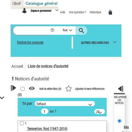
Panneau de gestion des cookies
Espace personnel
Aide
Une question ?
Historique
Tout
Recherche avancée
AUTRES RECHERCHES
Accueil
Liste de notices d’autorité
1
Notices d'autorité
Voir la sélection (
0
)
Ajouter à mes références
(
0
)
VOTRE RECHERCHE
RÉCUPÉRER
LES
Tri par :
Défaut
NOTICES
Recherche avancée dans les
sur 1
notices d’autorité
20
résultats/page
Œuvres liées à l'auteur :
1
Temperton, Rod (1947-2016)
Ma
Temperton, Rod (1947-2016)