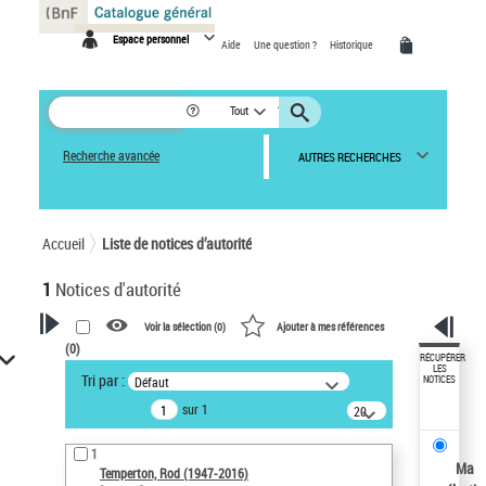
Panneau de gestion des cookies
Espace personnel
Aide
Une question ?
Historique
Tout
Recherche avancée
AUTRES RECHERCHES
Accueil
Liste de notices d’autorité
1
Notices d'autorité
Voir la sélection (
0
)
Ajouter à mes références
(
0
)
VOTRE RECHERCHE
RÉCUPÉRER
LES
Tri par :
Défaut
NOTICES
Recherche avancée dans les
sur 1
notices d’autorité
20
résultats/page
Œuvres liées à l'auteur :
1
Temperton, Rod (1947-2016)
Ma
Temperton, Rod (1947-2016)