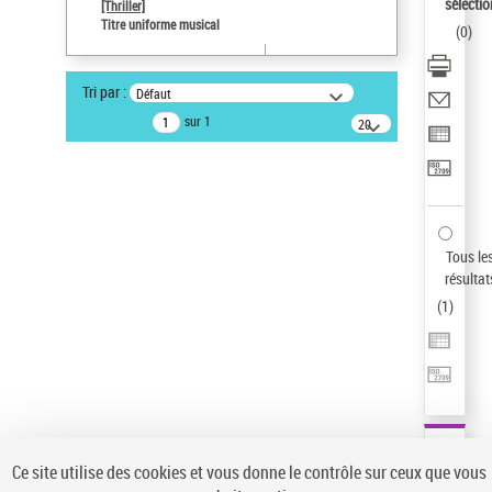
sélectio
[Thriller]
Auteur d’œuvre
Titre uniforme musical
(
0
)
Temperton, Rod (1947-2016)
Statut de la notice d’autorité
Tri par :
Défaut
Notice élémentaire
sur 1
20
résultats/page
Type de notice d'autorité
Titre uniforme musical
Sauvegarder votre recherche
AFFINER
Tous le
Type de notice d'autorité
résultat
(
1
)
Œuvre
(1)
Titre uniforme musical
(1)
Statut de la notice d’autorité
Pays
Auteur d’œuvre
Ce site utilise des cookies et vous donne le contrôle sur ceux que vous