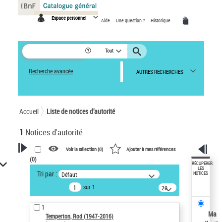
Panneau de gestion des cookies
Espace personnel
Aide
Une question ?
Historique
Tout
Recherche avancée
AUTRES RECHERCHES
Accueil
Liste de notices d’autorité
1
Notices d'autorité
Voir la sélection (
0
)
Ajouter à mes références
(
0
)
VOTRE RECHERCHE
RÉCUPÉRER
LES
Tri par :
Défaut
NOTICES
Recherche avancée dans les
sur 1
notices d’autorité
20
résultats/page
Œuvres liées à l'auteur :
1
Temperton, Rod (1947-2016)
Ma
Temperton, Rod (1947-2016)