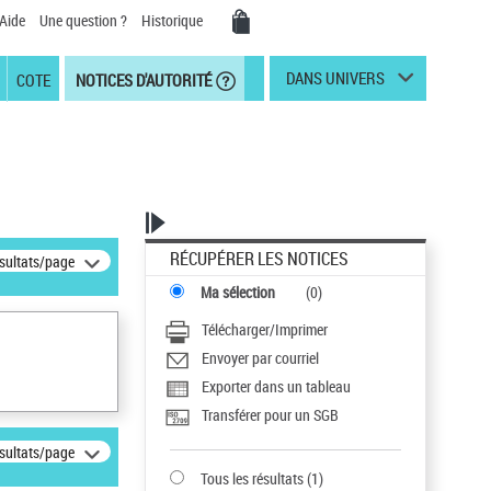
Aide
Une question ?
Historique
DANS UNIVERS
COTE
NOTICES D'AUTORITÉ
RÉCUPÉRER LES NOTICES
ésultats/page
Ma sélection
(
0
)
Télécharger/Imprimer
Envoyer par courriel
Exporter dans un tableau
Transférer pour un SGB
ésultats/page
Tous les résultats
(
1
)