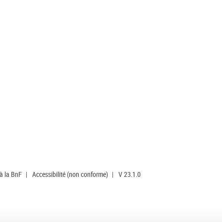
 à la BnF
|
Accessibilité (non conforme)
|
V 23.1.0