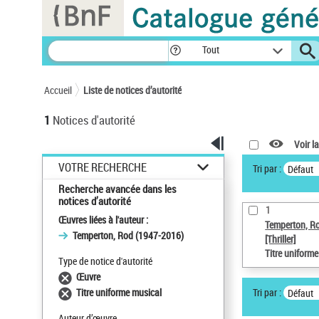
Panneau de gestion des cookies
Tout
Accueil
Liste de notices d’autorité
1
Notices d'autorité
Voir la
VOTRE RECHERCHE
Tri par :
Défaut
Recherche avancée dans les
notices d’autorité
1
Œuvres liées à l'auteur :
Temperton, R
Temperton, Rod (1947-2016)
[Thriller]
Titre uniform
Type de notice d'autorité
Œuvre
Tri par :
Titre uniforme musical
Défaut
Auteur d’œuvre