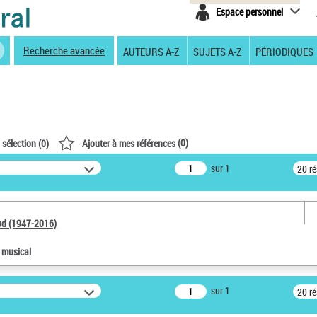
Espace personnel
Recherche avancée
AUTEURS A-Z
SUJETS A-Z
PÉRIODIQUES
(
0
)
 sélection (
0
)
Ajouter à mes références
sur 1
20 r
od (1947-2016)
e musical
sur 1
20 r