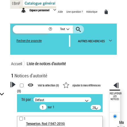
Panneau de gestion des cookies
Espace personnel
Aide
Une question ?
Historique
Tout
Recherche avancée
AUTRES RECHERCHES
Accueil
Liste de notices d’autorité
1
Notices d'autorité
Voir la sélection (
0
)
Ajouter à mes références
(
0
)
VOTRE RECHERCHE
RÉCUPÉRER
LES
Tri par :
Défaut
NOTICES
Recherche avancée dans les
sur 1
notices d’autorité
20
résultats/page
Œuvres liées à l'auteur :
1
Temperton, Rod (1947-2016)
Ma
Temperton, Rod (1947-2016)