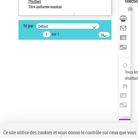
sélectio
[Thriller]
Type de notice d'autorité
Titre uniforme musical
(
0
)
Œuvre
Sauvegarder votre recherche
Tri par :
Défaut
AFFINER
sur 1
20
résultats/page
Type de notice d'autorité
Œuvre
(1)
Titre uniforme musical
(1)
Statut de la notice d’autorité
Tous le
résultat
Pays
(
1
)
Auteur d’œuvre
Ce site utilise des cookies et vous donne le contrôle sur ceux que vous