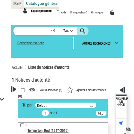
Panneau de gestion des cookies
Espace personnel
Aide
Une question ?
Historique
Tout
Recherche avancée
AUTRES RECHERCHES
Accueil
Liste de notices d’autorité
1
Notices d'autorité
Voir la sélection (
0
)
Ajouter à mes références
(
0
)
VOTRE RECHERCHE
RÉCUPÉRER
LES
Tri par :
Défaut
NOTICES
Recherche avancée dans les
sur 1
notices d’autorité
20
résultats/page
Œuvres liées à l'auteur :
1
Temperton, Rod (1947-2016)
Ma
Temperton, Rod (1947-2016)