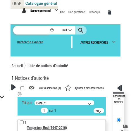
Panneau de gestion des cookies
Espace personnel
Aide
Une question ?
Historique
Tout
Recherche avancée
AUTRES RECHERCHES
Accueil
Liste de notices d’autorité
1
Notices d'autorité
Voir la sélection (
0
)
Ajouter à mes références
(
0
)
VOTRE RECHERCHE
RÉCUPÉRER
LES
Tri par :
Défaut
NOTICES
Recherche avancée dans les
sur 1
notices d’autorité
20
résultats/page
Œuvres liées à l'auteur :
1
Temperton, Rod (1947-2016)
Ma
Temperton, Rod (1947-2016)