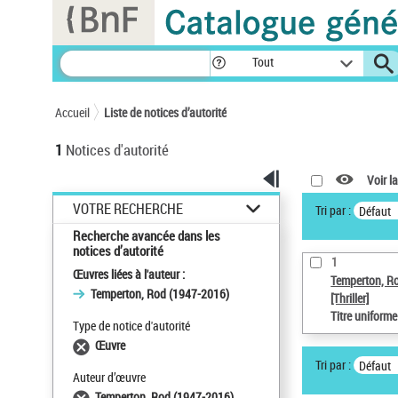
Panneau de gestion des cookies
Tout
Accueil
Liste de notices d’autorité
1
Notices d'autorité
Voir la
VOTRE RECHERCHE
Tri par :
Défaut
Recherche avancée dans les
notices d’autorité
1
Œuvres liées à l'auteur :
Temperton, R
Temperton, Rod (1947-2016)
[Thriller]
Titre uniform
Type de notice d'autorité
Œuvre
Tri par :
Défaut
Auteur d’œuvre
Temperton, Rod (1947-2016)