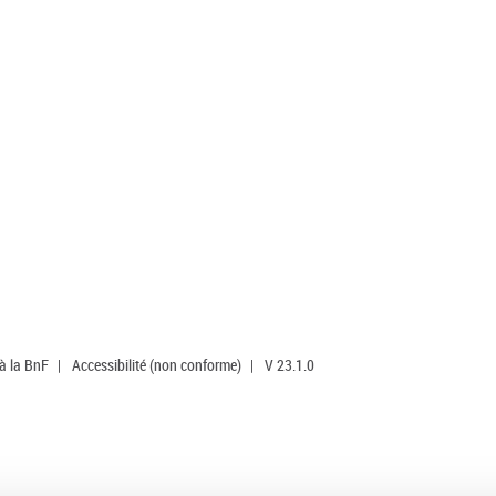
 à la BnF
|
Accessibilité (non conforme)
|
V 23.1.0