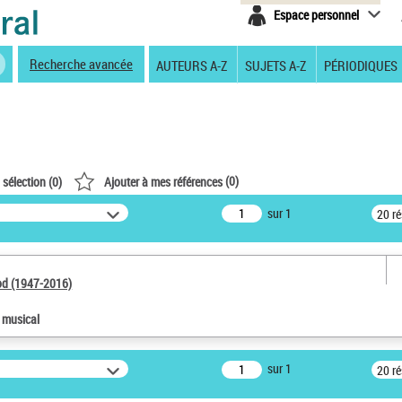
Espace personnel
Recherche avancée
AUTEURS A-Z
SUJETS A-Z
PÉRIODIQUES
(
0
)
 sélection (
0
)
Ajouter à mes références
sur 1
20 r
od (1947-2016)
e musical
sur 1
20 r