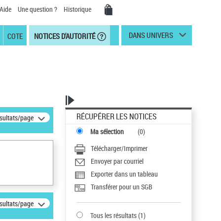
Aide
Une question ?
Historique
DANS UNIVERS
COTE
NOTICES D'AUTORITÉ
RÉCUPÉRER LES NOTICES
ésultats/page
Ma sélection
(
0
)
Télécharger/Imprimer
Envoyer par courriel
Exporter dans un tableau
Transférer pour un SGB
ésultats/page
Tous les résultats
(
1
)