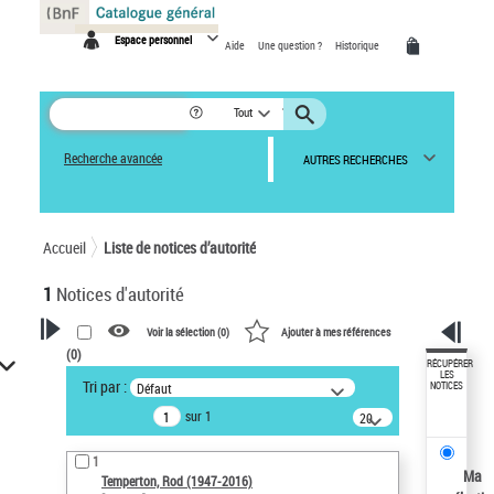
Panneau de gestion des cookies
Espace personnel
Aide
Une question ?
Historique
Tout
Recherche avancée
AUTRES RECHERCHES
Accueil
Liste de notices d’autorité
1
Notices d'autorité
Voir la sélection (
0
)
Ajouter à mes références
(
0
)
VOTRE RECHERCHE
RÉCUPÉRER
LES
Tri par :
Défaut
NOTICES
Recherche avancée dans les
sur 1
notices d’autorité
20
résultats/page
Œuvres liées à l'auteur :
1
Temperton, Rod (1947-2016)
Ma
Temperton, Rod (1947-2016)