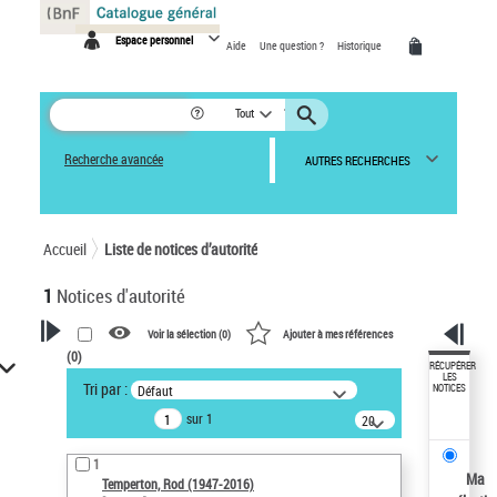
Panneau de gestion des cookies
Espace personnel
Aide
Une question ?
Historique
Tout
Recherche avancée
AUTRES RECHERCHES
Accueil
Liste de notices d’autorité
1
Notices d'autorité
Voir la sélection (
0
)
Ajouter à mes références
(
0
)
VOTRE RECHERCHE
RÉCUPÉRER
LES
Tri par :
Défaut
NOTICES
Recherche avancée dans les
sur 1
notices d’autorité
20
résultats/page
Œuvres liées à l'auteur :
1
Temperton, Rod (1947-2016)
Ma
Temperton, Rod (1947-2016)