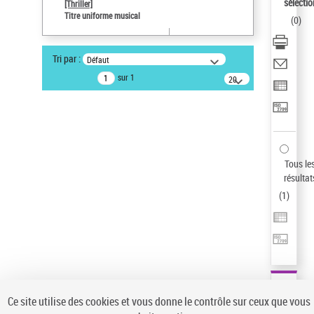
sélectio
[Thriller]
Auteur d’œuvre
Titre uniforme musical
(
0
)
Temperton, Rod (1947-2016)
Type de notice d'autorité
Tri par :
Défaut
Œuvre
sur 1
20
résultats/page
Pays
ne s'applique pas
Sauvegarder votre recherche
AFFINER
Tous le
Type de notice d'autorité
résultat
(
1
)
Œuvre
(1)
Titre uniforme musical
(1)
Statut de la notice d’autorité
Pays
Auteur d’œuvre
Ce site utilise des cookies et vous donne le contrôle sur ceux que vous