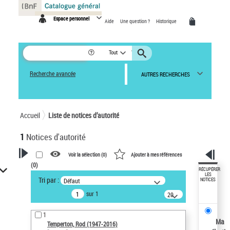
Panneau de gestion des cookies
Espace personnel
Aide
Une question ?
Historique
Tout
Recherche avancée
AUTRES RECHERCHES
Accueil
Liste de notices d’autorité
1
Notices d'autorité
Voir la sélection (
0
)
Ajouter à mes références
(
0
)
VOTRE RECHERCHE
RÉCUPÉRER
LES
Tri par :
Défaut
NOTICES
Recherche avancée dans les
sur 1
notices d’autorité
20
résultats/page
Œuvres liées à l'auteur :
1
Temperton, Rod (1947-2016)
Ma
Temperton, Rod (1947-2016)