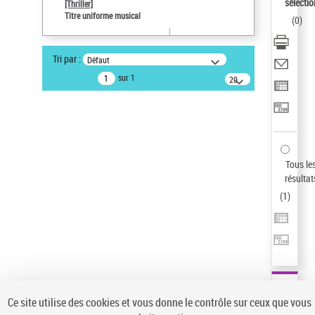
sélectio
[Thriller]
Pays
Titre uniforme musical
(
0
)
ne s'applique pas
Sauvegarder votre recherche
Tri par :
Défaut
AFFINER
sur 1
20
résultats/page
Type de notice d'autorité
Œuvre
(1)
Titre uniforme musical
(1)
Statut de la notice d’autorité
Tous le
résultat
Pays
(
1
)
Auteur d’œuvre
Ce site utilise des cookies et vous donne le contrôle sur ceux que vous