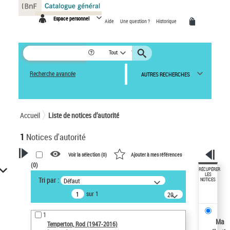
Panneau de gestion des cookies
Espace personnel
Aide
Une question ?
Historique
Tout
Recherche avancée
AUTRES RECHERCHES
Accueil
Liste de notices d’autorité
1
Notices d'autorité
Voir la sélection (
0
)
Ajouter à mes références
(
0
)
VOTRE RECHERCHE
RÉCUPÉRER
LES
Tri par :
Défaut
NOTICES
Recherche avancée dans les
sur 1
notices d’autorité
20
résultats/page
Œuvres liées à l'auteur :
1
Temperton, Rod (1947-2016)
Ma
Temperton, Rod (1947-2016)