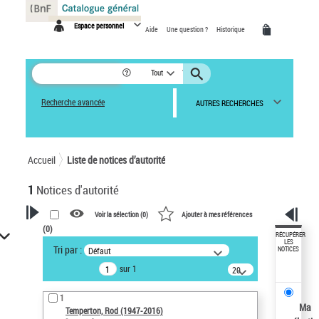
Panneau de gestion des cookies
Espace personnel
Aide
Une question ?
Historique
Tout
Recherche avancée
AUTRES RECHERCHES
Accueil
Liste de notices d’autorité
1
Notices d'autorité
Voir la sélection (
0
)
Ajouter à mes références
(
0
)
VOTRE RECHERCHE
RÉCUPÉRER
LES
Tri par :
Défaut
NOTICES
Recherche avancée dans les
sur 1
notices d’autorité
20
résultats/page
Œuvres liées à l'auteur :
1
Temperton, Rod (1947-2016)
Ma
Temperton, Rod (1947-2016)