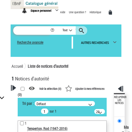
Panneau de gestion des cookies
Espace personnel
Aide
Une question ?
Historique
Tout
Recherche avancée
AUTRES RECHERCHES
Accueil
Liste de notices d’autorité
1
Notices d'autorité
Voir la sélection (
0
)
Ajouter à mes références
(
0
)
VOTRE RECHERCHE
RÉCUPÉRER
LES
Tri par :
Défaut
NOTICES
Recherche avancée dans les
sur 1
notices d’autorité
20
résultats/page
Œuvres liées à l'auteur :
1
Temperton, Rod (1947-2016)
Ma
Temperton, Rod (1947-2016)