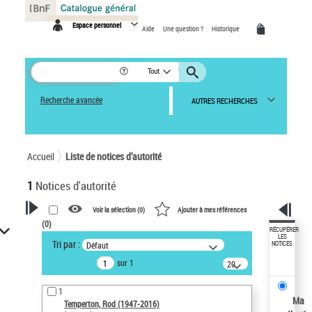
Panneau de gestion des cookies
Espace personnel
Aide
Une question ?
Historique
Tout
Recherche avancée
AUTRES RECHERCHES
Accueil
Liste de notices d’autorité
1
Notices d'autorité
Voir la sélection (
0
)
Ajouter à mes références
(
0
)
VOTRE RECHERCHE
RÉCUPÉRER
LES
Tri par :
Défaut
NOTICES
Recherche avancée dans les
sur 1
notices d’autorité
20
résultats/page
Œuvres liées à l'auteur :
1
Temperton, Rod (1947-2016)
Ma
Temperton, Rod (1947-2016)