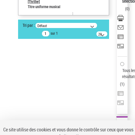
sélectio
[Thriller]
Type de notice d'autorité
Titre uniforme musical
(
0
)
Œuvre
Sauvegarder votre recherche
Tri par :
Défaut
AFFINER
sur 1
20
résultats/page
Type de notice d'autorité
Œuvre
(1)
Titre uniforme musical
(1)
Statut de la notice d’autorité
Tous le
résultat
Pays
(
1
)
Auteur d’œuvre
Ce site utilise des cookies et vous donne le contrôle sur ceux que vous