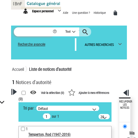
Panneau de gestion des cookies
Espace personnel
Aide
Une question ?
Historique
Tout
Recherche avancée
AUTRES RECHERCHES
Accueil
Liste de notices d’autorité
1
Notices d'autorité
Voir la sélection (
0
)
Ajouter à mes références
(
0
)
VOTRE RECHERCHE
RÉCUPÉRER
LES
Tri par :
Défaut
NOTICES
Recherche avancée dans les
sur 1
notices d’autorité
20
résultats/page
Œuvres liées à l'auteur :
1
Temperton, Rod (1947-2016)
Ma
Temperton, Rod (1947-2016)