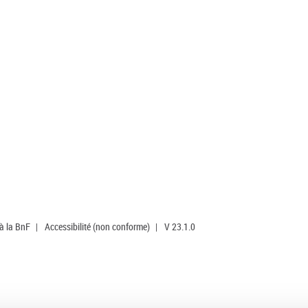
 à la BnF
|
Accessibilité (non conforme)
|
V 23.1.0