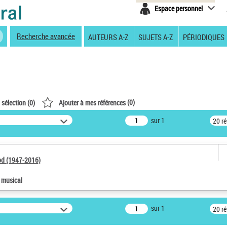
Espace personnel
Recherche avancée
AUTEURS A-Z
SUJETS A-Z
PÉRIODIQUES
(
0
)
 sélection (
0
)
Ajouter à mes références
sur 1
20 r
od (1947-2016)
e musical
sur 1
20 r