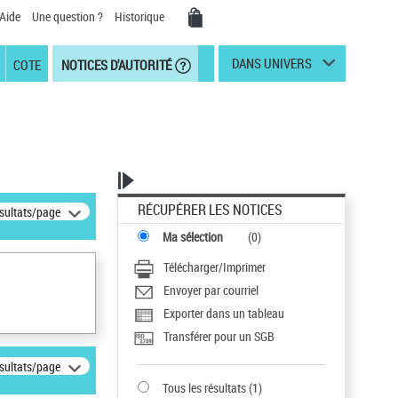
Aide
Une question ?
Historique
DANS UNIVERS
COTE
NOTICES D'AUTORITÉ
RÉCUPÉRER LES NOTICES
ésultats/page
Ma sélection
(
0
)
Télécharger/Imprimer
Envoyer par courriel
Exporter dans un tableau
Transférer pour un SGB
ésultats/page
Tous les résultats
(
1
)