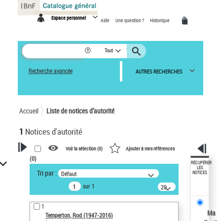
Panneau de gestion des cookies
Espace personnel
Aide
Une question ?
Historique
Tout
Recherche avancée
AUTRES RECHERCHES
Accueil
Liste de notices d’autorité
1
Notices d'autorité
Voir la sélection (
0
)
Ajouter à mes références
(
0
)
VOTRE RECHERCHE
RÉCUPÉRER
LES
Tri par :
Défaut
NOTICES
Recherche avancée dans les
sur 1
notices d’autorité
20
résultats/page
Œuvres liées à l'auteur :
1
Temperton, Rod (1947-2016)
Ma
Temperton, Rod (1947-2016)