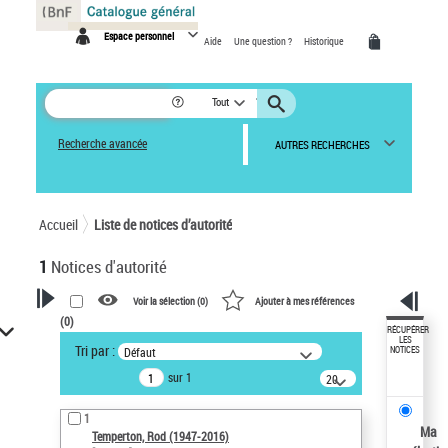
Panneau de gestion des cookies
Espace personnel
Aide
Une question ?
Historique
Tout
Recherche avancée
AUTRES RECHERCHES
Accueil
Liste de notices d’autorité
1
Notices d'autorité
Voir la sélection (
0
)
Ajouter à mes références
(
0
)
VOTRE RECHERCHE
RÉCUPÉRER
LES
Tri par :
Défaut
NOTICES
Recherche avancée dans les
sur 1
notices d’autorité
20
résultats/page
Œuvres liées à l'auteur :
1
Temperton, Rod (1947-2016)
Ma
Temperton, Rod (1947-2016)