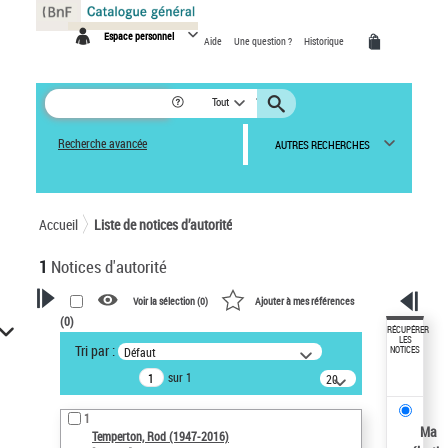
Panneau de gestion des cookies
Espace personnel
Aide
Une question ?
Historique
Tout
Recherche avancée
AUTRES RECHERCHES
Accueil
Liste de notices d’autorité
1
Notices d'autorité
Voir la sélection (
0
)
Ajouter à mes références
(
0
)
VOTRE RECHERCHE
RÉCUPÉRER
LES
Tri par :
Défaut
NOTICES
Recherche avancée dans les
sur 1
notices d’autorité
20
résultats/page
Œuvres liées à l'auteur :
1
Temperton, Rod (1947-2016)
Ma
Temperton, Rod (1947-2016)