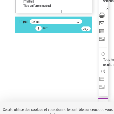
sélectio
[Thriller]
Auteur d’œuvre
Titre uniforme musical
(
0
)
Temperton, Rod (1947-2016)
Type de notice d'autorité
Tri par :
Défaut
Titre uniforme musical
sur 1
20
Œuvre
résultats/page
Statut de la notice d’autorité
Notice élémentaire
Sauvegarder votre recherche
Tous le
AFFINER
résultat
Type de notice d'autorité
(
1
)
Œuvre
(1)
Titre uniforme musical
(1)
Statut de la notice d’autorité
Pays
Auteur d’œuvre
Ce site utilise des cookies et vous donne le contrôle sur ceux que vous