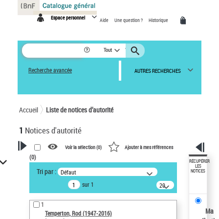
Panneau de gestion des cookies
Espace personnel
Aide
Une question ?
Historique
Tout
Recherche avancée
AUTRES RECHERCHES
Accueil
Liste de notices d’autorité
1
Notices d'autorité
Voir la sélection (
0
)
Ajouter à mes références
(
0
)
VOTRE RECHERCHE
RÉCUPÉRER
LES
Tri par :
Défaut
NOTICES
Recherche avancée dans les
sur 1
notices d’autorité
20
résultats/page
Œuvres liées à l'auteur :
1
Temperton, Rod (1947-2016)
Ma
Temperton, Rod (1947-2016)