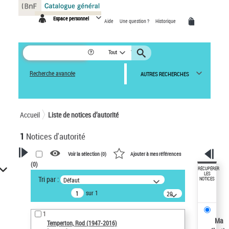
Panneau de gestion des cookies
Espace personnel
Aide
Une question ?
Historique
Tout
Recherche avancée
AUTRES RECHERCHES
Accueil
Liste de notices d’autorité
1
Notices d'autorité
Voir la sélection (
0
)
Ajouter à mes références
(
0
)
VOTRE RECHERCHE
RÉCUPÉRER
LES
Tri par :
Défaut
NOTICES
Recherche avancée dans les
sur 1
notices d’autorité
20
résultats/page
Œuvres liées à l'auteur :
1
Temperton, Rod (1947-2016)
Ma
Temperton, Rod (1947-2016)