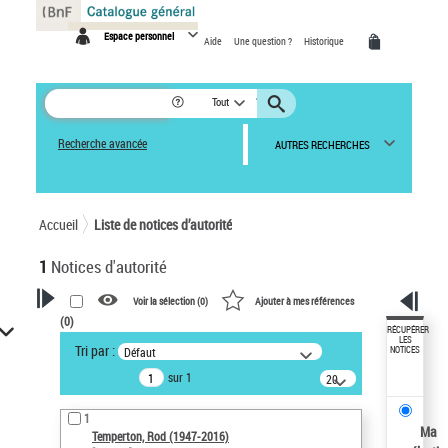
Panneau de gestion des cookies
Espace personnel
Aide
Une question ?
Historique
Tout
Recherche avancée
AUTRES RECHERCHES
Accueil
Liste de notices d’autorité
1
Notices d'autorité
Voir la sélection (
0
)
Ajouter à mes références
(
0
)
VOTRE RECHERCHE
RÉCUPÉRER
LES
Tri par :
Défaut
NOTICES
Recherche avancée dans les
sur 1
notices d’autorité
20
résultats/page
Œuvres liées à l'auteur :
1
Temperton, Rod (1947-2016)
Ma
Temperton, Rod (1947-2016)