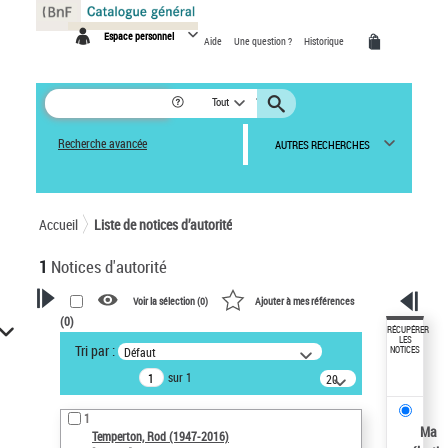
Panneau de gestion des cookies
Espace personnel
Aide
Une question ?
Historique
Tout
Recherche avancée
AUTRES RECHERCHES
Accueil
Liste de notices d’autorité
1
Notices d'autorité
Voir la sélection (
0
)
Ajouter à mes références
(
0
)
VOTRE RECHERCHE
RÉCUPÉRER
LES
Tri par :
Défaut
NOTICES
Recherche avancée dans les
sur 1
notices d’autorité
20
résultats/page
Œuvres liées à l'auteur :
1
Temperton, Rod (1947-2016)
Ma
Temperton, Rod (1947-2016)