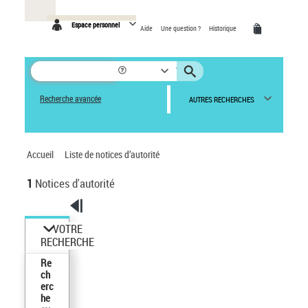
Espace personnel
Aide
Une question ?
Historique
Recherche avancée
AUTRES RECHERCHES
Accueil
Liste de notices d’autorité
1
Notices d'autorité
VOTRE
RECHERCHE
Re
ch
erc
he