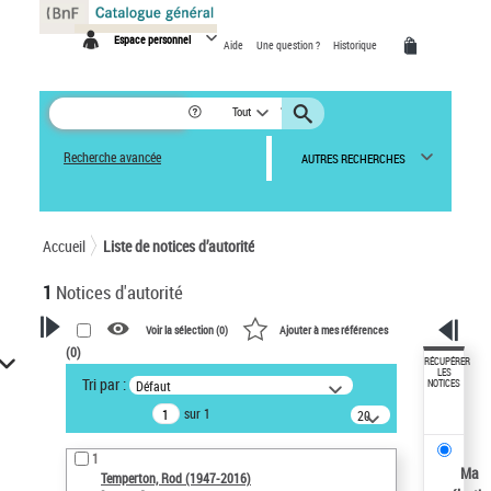
Panneau de gestion des cookies
Espace personnel
Aide
Une question ?
Historique
Tout
Recherche avancée
AUTRES RECHERCHES
Accueil
Liste de notices d’autorité
1
Notices d'autorité
Voir la sélection (
0
)
Ajouter à mes références
(
0
)
VOTRE RECHERCHE
RÉCUPÉRER
LES
Tri par :
Défaut
NOTICES
Recherche avancée dans les
sur 1
notices d’autorité
20
résultats/page
Œuvres liées à l'auteur :
1
Temperton, Rod (1947-2016)
Ma
Temperton, Rod (1947-2016)