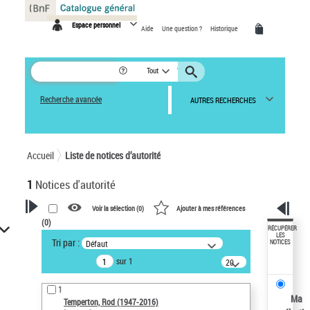
Panneau de gestion des cookies
Espace personnel
Aide
Une question ?
Historique
Tout
Recherche avancée
AUTRES RECHERCHES
Accueil
Liste de notices d’autorité
1
Notices d'autorité
Voir la sélection (
0
)
Ajouter à mes références
(
0
)
VOTRE RECHERCHE
RÉCUPÉRER
LES
Tri par :
Défaut
NOTICES
Recherche avancée dans les
sur 1
notices d’autorité
20
résultats/page
Œuvres liées à l'auteur :
1
Temperton, Rod (1947-2016)
Ma
Temperton, Rod (1947-2016)