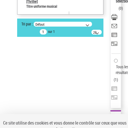
sélectio
[Thriller]
Pays
Titre uniforme musical
(
0
)
ne s'applique pas
Sauvegarder votre recherche
Tri par :
Défaut
AFFINER
sur 1
20
résultats/page
Type de notice d'autorité
Œuvre
(1)
Titre uniforme musical
(1)
Statut de la notice d’autorité
Tous le
résultat
Pays
(
1
)
Auteur d’œuvre
Ce site utilise des cookies et vous donne le contrôle sur ceux que vous